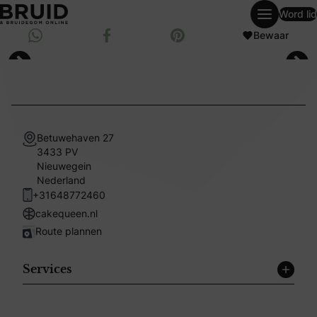
Word lid
weddingpagesingle
Deel via Whatsapp
Bewaar
Deel op Facebook
Bewaar op Pinterest
Betuwehaven 27
3433 PV
Nieuwegein
Nederland
+31648772460
cakequeen.nl
Route plannen
Services