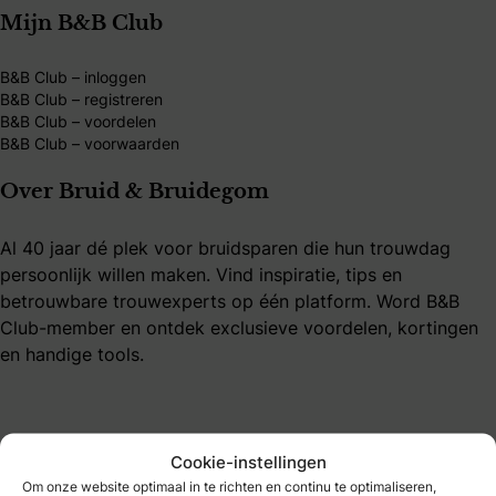
Mijn B&B Club
B&B Club – inloggen
B&B Club – registreren
B&B Club – voordelen
B&B Club – voorwaarden
Over Bruid & Bruidegom
Al 40 jaar dé plek voor bruidsparen die hun trouwdag
persoonlijk willen maken. Vind inspiratie, tips en
betrouwbare trouwexperts op één platform. Word B&B
Club-member en ontdek exclusieve voordelen, kortingen
en handige tools.
Cookie-instellingen
Om onze website optimaal in te richten en continu te optimaliseren,
Bruidmedia