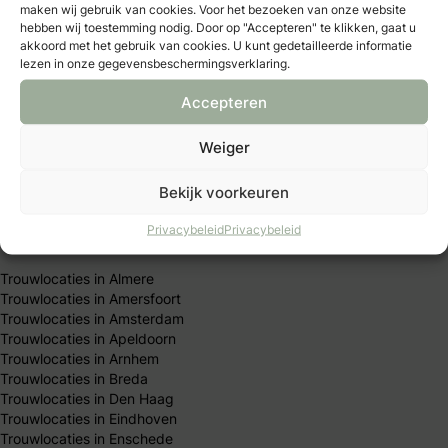
maken wij gebruik van cookies. Voor het bezoeken van onze website
hebben wij toestemming nodig. Door op "Accepteren" te klikken, gaat u
akkoord met het gebruik van cookies. U kunt gedetailleerde informatie
Trouwexperts – business login
lezen in onze gegevensbeschermingsverklaring.
Contact
Adverteren
Accepteren
Vacatures & stages
Privacybeleid
Weiger
Algemene Voorwaarden
Publicatieprincipes
Redactie team
Bekijk voorkeuren
Privacybeleid
Privacybeleid
Trouwen per stad
Trouwlocaties in Almere
Trouwlocaties in Amersfoort
Trouwlocaties in Amsterdam
Trouwlocaties in Apeldoorn
Trouwlocaties in Arnhem
Trouwlocaties in Breda
Trouwlocaties in Den Haag
Trouwlocaties in Eindhoven
Trouwlocaties in Enschede