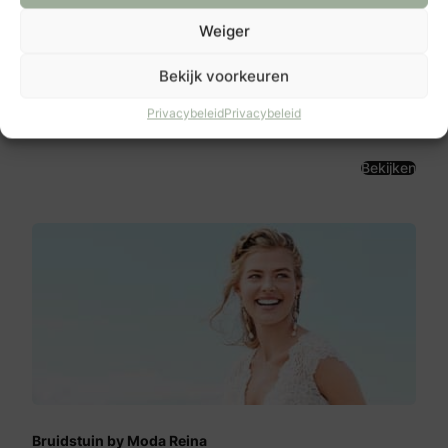
Weiger
Char Bridal Couture
Bekijk voorkeuren
Kruisstraat 12
7941 AN
Privacybeleid
Privacybeleid
Meppel
Bekijken
Bruidstuin by Moda Reina