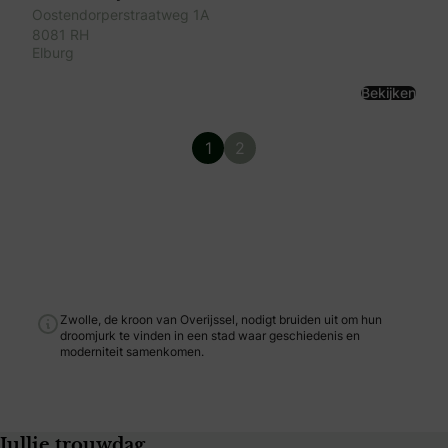
Oostendorperstraatweg 1A
8081 RH
Elburg
Bekijken
1
2
Zwolle, de kroon van Overijssel, nodigt bruiden uit om hun
droomjurk te vinden in een stad waar geschiedenis en
moderniteit samenkomen.
Jullie trouwdag