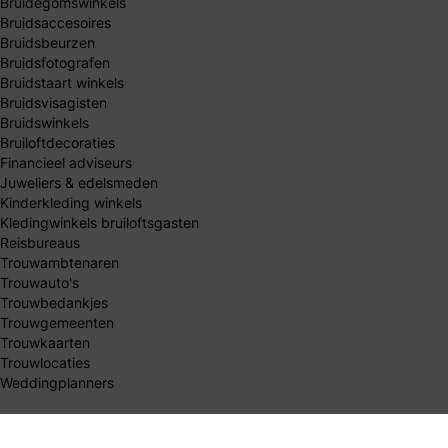
Bruidegomswinkels
Bruidsaccesoires
Bruidsbeurzen
Bruidsfotografen
Bruidstaart winkels
Bruidsvisagisten
Bruidswinkels
Bruiloftdecoraties
Financieel adviseurs
Juweliers & edelsmeden
Kinderkleding winkels
Kledingwinkels bruiloftsgasten
Reisbureaus
Trouwambtenaren
Trouwauto's
Trouwbedankjes
Trouwgemeenten
Trouwkaarten
Trouwlocaties
Weddingplanners