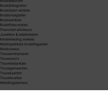
Bruidsbeurzen
Bruidsfotografen
Bruidstaart winkels
Bruidsvisagisten
Bruidswinkels
Bruiloftdecoraties
Financieel adviseurs
Juweliers & edelsmeden
Kinderkleding winkels
Kledingwinkels bruiloftsgasten
Reisbureaus
Trouwambtenaren
Trouwauto's
Trouwbedankjes
Trouwgemeenten
Trouwkaarten
Trouwlocaties
Weddingplanners