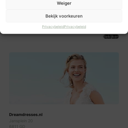
Weiger
Misura Sartoria Maatpakken
Kamp 1
Bekijk voorkeuren
3811 AM
Amersfoort
Privacybeleid
Privacybeleid
Bekijken
Dreamdresses.nl
Jansplein 20
6811 GD