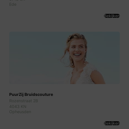
Ede
Bekijken
PuurZij Bruidscouture
Rozenstraat 2B
4043 KN
Opheusden
Bekijken