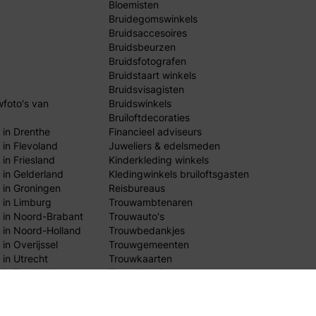
Bloemisten
Bruidegomswinkels
Bruidsaccesoires
Bruidsbeurzen
Bruidsfotografen
Bruidstaart winkels
Bruidsvisagisten
wfoto's van
Bruidswinkels
Bruiloftdecoraties
 in Drenthe
Financieel adviseurs
 in Flevoland
Juweliers & edelsmeden
in Friesland
Kinderkleding winkels
 in Gelderland
Kledingwinkels bruiloftsgasten
 in Groningen
Reisbureaus
 in Limburg
Trouwambtenaren
 in Noord-Brabant
Trouwauto's
 in Noord-Holland
Trouwbedankjes
in Overijssel
Trouwgemeenten
 in Utrecht
Trouwkaarten
 in Zeeland
Trouwlocaties
 in Zuid-Holland
Weddingplanners