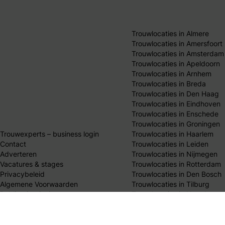
Trouwlocaties in Almere
Trouwlocaties in Amersfoort
Trouwlocaties in Amsterdam
Trouwlocaties in Apeldoorn
Trouwlocaties in Arnhem
Trouwlocaties in Breda
Trouwlocaties in Den Haag
Trouwlocaties in Eindhoven
Trouwlocaties in Enschede
Trouwlocaties in Groningen
Trouwexperts – business login
Trouwlocaties in Haarlem
Contact
Trouwlocaties in Leiden
Adverteren
Trouwlocaties in Nijmegen
Vacatures & stages
Trouwlocaties in Rotterdam
Privacybeleid
Trouwlocaties in Den Bosch
Algemene Voorwaarden
Trouwlocaties in Tilburg
Publicatieprincipes
Trouwlocaties in Utrecht
Redactie team
Trouwlocaties in Zwolle