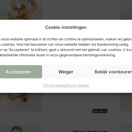
Cookie-instellingen
Bekijken
onze website optimaal in te richten en continu te optimaliseren, maken wij gebr
 cookies. Voor het bezoeken van onze website hebben wij toestemming nodig.
r op "Accepteren" te klikken, gaat u akkoord met het gebruik van cookies. U ku
The New Bride
etailleerde informatie lezen in onze gegevensbeschermingsverklaring.
Kathammerstraat 23-25
1131 AL
Volendam
Accepteren
Weiger
Bekijk voorkeure
Privacybeleid
Privacybeleid
Bekijken
Meetje Pettiskirts