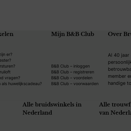
kelen
Mijn B&B Club
Over Br
ijn er?
Al 40 jaar
ester?
persoonlij
rsturen?
B&B Club – inloggen
betrouwba
uiloft
B&B Club – registreren
member en
nd vragen?
B&B Club – voordelen
handige to
 als huwelijkscadeau?
B&B Club – voorwaarden
Alle bruidswinkels in
Alle trouw
Nederland
van Nederl