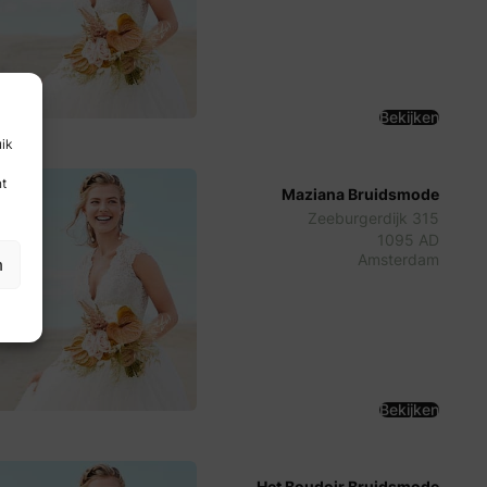
Bekijken
uik
nt
Maziana Bruidsmode
Zeeburgerdijk 315
1095 AD
Amsterdam
n
Bekijken
Het Boudoir Bruidsmode