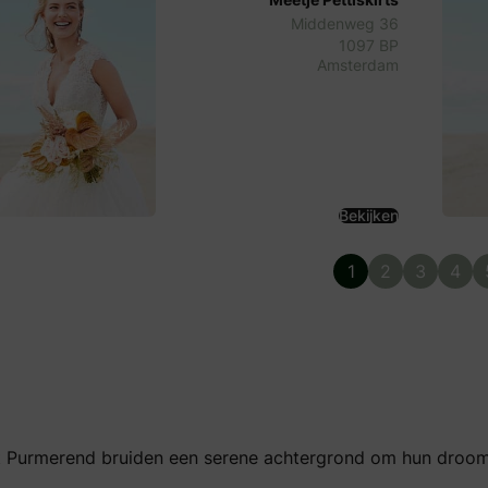
Middenweg 36
1097 BP
Amsterdam
Bekijken
1
2
3
4
t Purmerend bruiden een serene achtergrond om hun droomj