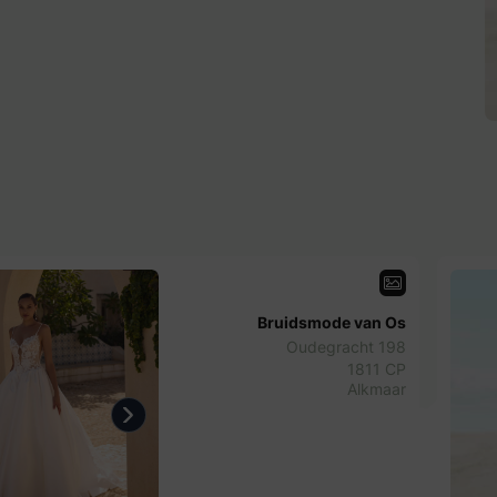
Bruidsmode van Os
Oudegracht 198
1811 CP
Alkmaar
us
Next