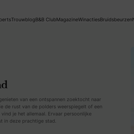
perts
Trouwblog
B&B Club
Magazine
Winacties
Bruidsbeurzen
nd
 genieten van een ontspannen zoektocht naar
die de rust van de polders weerspiegelt of een
vind je het allemaal. Ervaar persoonlijke
st in deze prachtige stad.