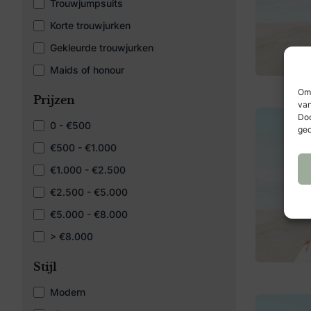
Trouwjumpsuits
Korte trouwjurken
Gekleurde trouwjurken
Maids of honour
Om 
Prijzen
van
Doo
0 - €500
ged
€500 - €1.000
€1.000 - €2.500
€2.500 - €5.000
€5.000 - €8.000
> €8.000
Stijl
Modern