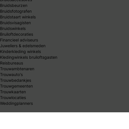
Bruidsbeurzen
Bruidsfotografen
Bruidstaart winkels
Bruidsvisagisten
Bruidswinkels
Bruiloftdecoraties
Financieel adviseurs
Juweliers & edelsmeden
Kinderkleding winkels
Kledingwinkels bruiloftsgasten
Reisbureaus
Trouwambtenaren
Trouwauto's
Trouwbedankjes
Trouwgemeenten
Trouwkaarten
Trouwlocaties
Weddingplanners