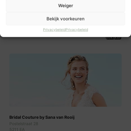
Weiger
PuurZij Bruidscouture
Rozenstraat 2B
Bekijk voorkeuren
4043 KN
Opheusden
Privacybeleid
Privacybeleid
Bekijken
Bridal Couture by Sana van Rooij
Postelstraat 28
5211 EA