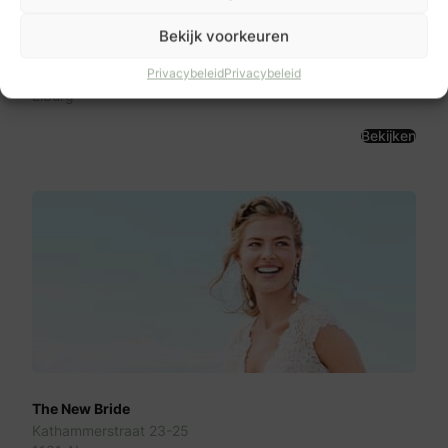
Bekijk voorkeuren
Bruidstuin by Moda Reina
Oostendorperstraatweg 1A
Privacybeleid
Privacybeleid
8081 RH
Elburg
Bekijken
The New Bride
Kathammerstraat 23-25