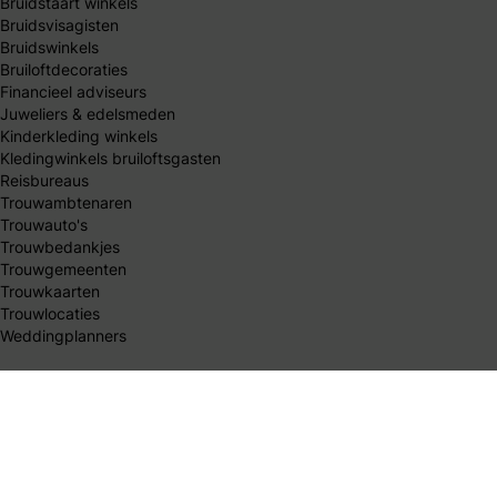
Bruidstaart winkels
Bruidsvisagisten
Bruidswinkels
Bruiloftdecoraties
Financieel adviseurs
Juweliers & edelsmeden
Kinderkleding winkels
Kledingwinkels bruiloftsgasten
Reisbureaus
Trouwambtenaren
Trouwauto's
Trouwbedankjes
Trouwgemeenten
Trouwkaarten
Trouwlocaties
Weddingplanners