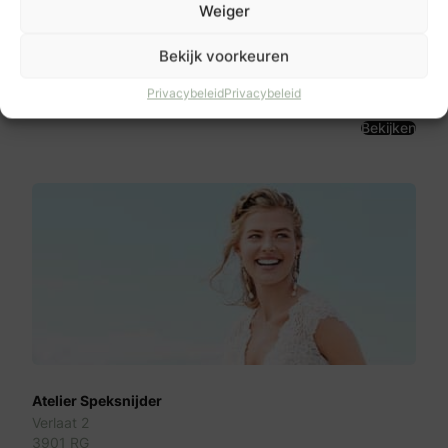
Weiger
Suits you well
Zandingsweg 3
Bekijk voorkeuren
6731 BJ
Otterlo
Privacybeleid
Privacybeleid
Bekijken
Atelier Speksnijder
Verlaat 2
3901 RG