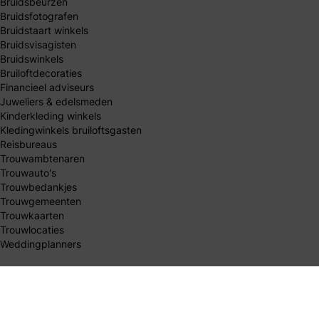
Bruidsbeurzen
Bruidsfotografen
Bruidstaart winkels
Bruidsvisagisten
Bruidswinkels
Bruiloftdecoraties
Financieel adviseurs
Juweliers & edelsmeden
Kinderkleding winkels
Kledingwinkels bruiloftsgasten
Reisbureaus
Trouwambtenaren
Trouwauto's
Trouwbedankjes
Trouwgemeenten
Trouwkaarten
Trouwlocaties
Weddingplanners