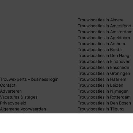
Trouwlocaties in Almere
Trouwlocaties in Amersfoort
Trouwlocaties in Amsterdam
Trouwlocaties in Apeldoorn
Trouwlocaties in Arnhem
Trouwlocaties in Breda
Trouwlocaties in Den Haag
Trouwlocaties in Eindhoven
Trouwlocaties in Enschede
Trouwlocaties in Groningen
Trouwexperts – business login
Trouwlocaties in Haarlem
Contact
Trouwlocaties in Leiden
Adverteren
Trouwlocaties in Nijmegen
Vacatures & stages
Trouwlocaties in Rotterdam
Privacybeleid
Trouwlocaties in Den Bosch
Algemene Voorwaarden
Trouwlocaties in Tilburg
Publicatieprincipes
Trouwlocaties in Utrecht
Redactie team
Trouwlocaties in Zwolle