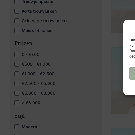
Trouwjumpsuits
Korte trouwjurken
Gekleurde trouwjurken
Maids of honour
Om 
Prijzen
van
Doo
0 - €500
ged
€500 - €1.000
€1.000 - €2.500
€2.500 - €5.000
€5.000 - €8.000
> €8.000
Stijl
Modern