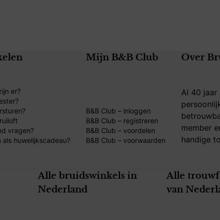
kelen
Mijn B&B Club
Over Br
ijn er?
Al 40 jaar
ester?
persoonlij
rsturen?
B&B Club – inloggen
betrouwba
uiloft
B&B Club – registreren
member en
nd vragen?
B&B Club – voordelen
handige to
 als huwelijkscadeau?
B&B Club – voorwaarden
Alle bruidswinkels in
Alle trouw
Nederland
van Nederl