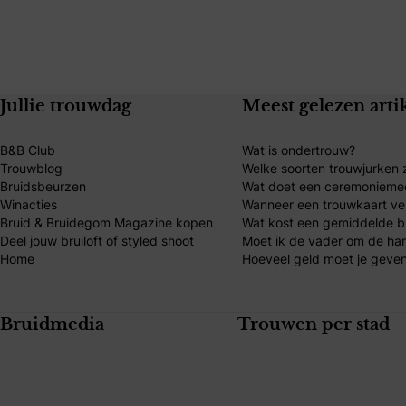
Jullie trouwdag
Meest gelezen arti
B&B Club
Wat is ondertrouw?
Trouwblog
Welke soorten trouwjurken z
Bruidsbeurzen
Wat doet een ceremonieme
Winacties
Wanneer een trouwkaart ve
Bruid & Bruidegom Magazine kopen
Wat kost een gemiddelde br
Deel jouw bruiloft of styled shoot
Moet ik de vader om de ha
Home
Hoeveel geld moet je geven
Bruidmedia
Trouwen per stad