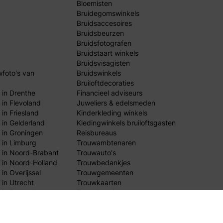
Bloemisten
Bruidegomswinkels
Bruidsaccesoires
Bruidsbeurzen
Bruidsfotografen
Bruidstaart winkels
Bruidsvisagisten
wfoto's van
Bruidswinkels
Bruiloftdecoraties
 in Drenthe
Financieel adviseurs
 in Flevoland
Juweliers & edelsmeden
in Friesland
Kinderkleding winkels
 in Gelderland
Kledingwinkels bruiloftsgasten
 in Groningen
Reisbureaus
 in Limburg
Trouwambtenaren
 in Noord-Brabant
Trouwauto's
 in Noord-Holland
Trouwbedankjes
in Overijssel
Trouwgemeenten
 in Utrecht
Trouwkaarten
 in Zeeland
Trouwlocaties
 in Zuid-Holland
Weddingplanners