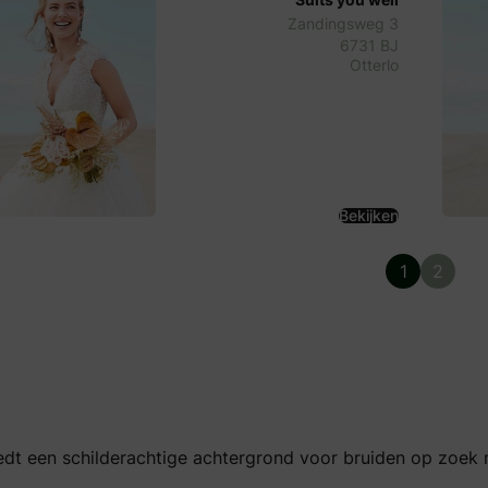
Zandingsweg 3
6731 BJ
Otterlo
Bekijken
1
2
dt een schilderachtige achtergrond voor bruiden op zoek n