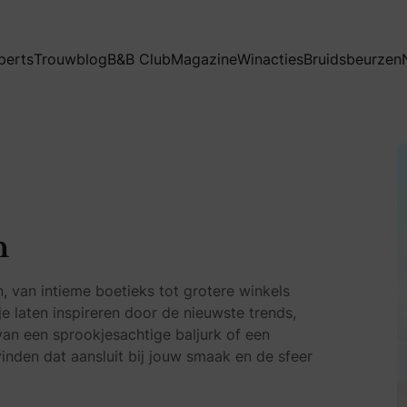
perts
Trouwblog
B&B Club
Magazine
Winacties
Bruidsbeurzen
n
 van intieme boetieks tot grotere winkels
je laten inspireren door de nieuwste trends,
van een sprookjesachtige baljurk of een
vinden dat aansluit bij jouw smaak en de sfeer