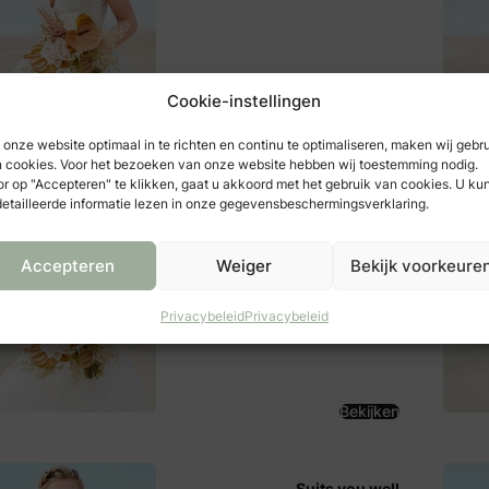
Cookie-instellingen
Bekijken
onze website optimaal in te richten en continu te optimaliseren, maken wij gebr
 cookies. Voor het bezoeken van onze website hebben wij toestemming nodig.
r op "Accepteren" te klikken, gaat u akkoord met het gebruik van cookies. U ku
De Bruidsstal
etailleerde informatie lezen in onze gegevensbeschermingsverklaring.
Apeldoornseweg 33
8075 BM
Elspeet
Accepteren
Weiger
Bekijk voorkeure
Privacybeleid
Privacybeleid
Bekijken
Suits you well