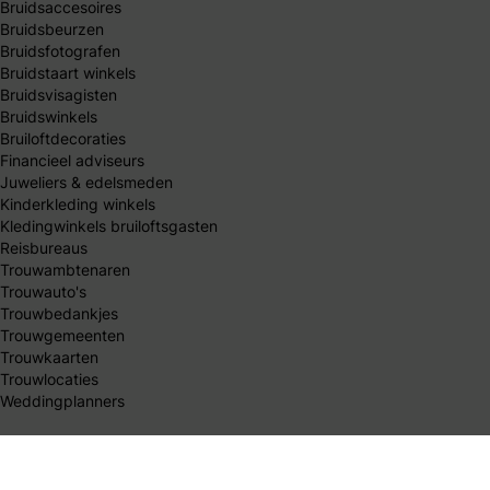
Bruidsaccesoires
Bruidsbeurzen
Bruidsfotografen
Bruidstaart winkels
Bruidsvisagisten
Bruidswinkels
Bruiloftdecoraties
Financieel adviseurs
Juweliers & edelsmeden
Kinderkleding winkels
Kledingwinkels bruiloftsgasten
Reisbureaus
Trouwambtenaren
Trouwauto's
Trouwbedankjes
Trouwgemeenten
Trouwkaarten
Trouwlocaties
Weddingplanners