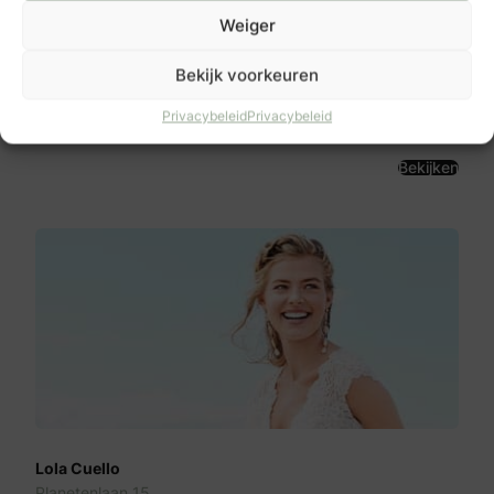
Weiger
ALBERTO AXU Couture
Bekijk voorkeuren
Slotlaan 28
3701 GL
Privacybeleid
Privacybeleid
Zeist
Bekijken
Lola Cuello
Planetenlaan 15