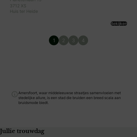
3712 XS
Huis ter Heide
Bekijken
1
2
3
4
Amersfoort, waar middeleeuwse straatjes samenvloeien met
stedelijke allure, is een stad die bruiden een breed scala aan
bruidsmode biedt.
Jullie trouwdag