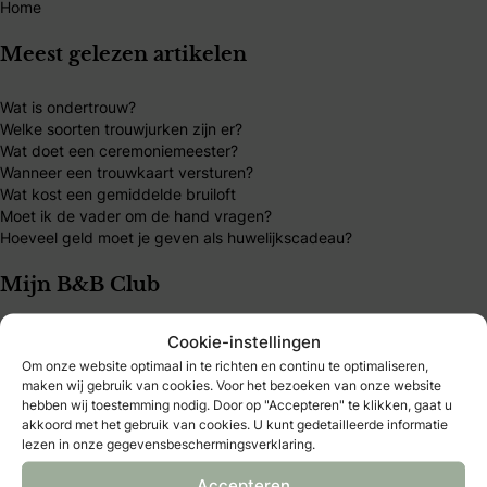
Home
Meest gelezen artikelen
Wat is ondertrouw?
Welke soorten trouwjurken zijn er?
Wat doet een ceremoniemeester?
Wanneer een trouwkaart versturen?
Wat kost een gemiddelde bruiloft
Moet ik de vader om de hand vragen?
Hoeveel geld moet je geven als huwelijkscadeau?
Mijn B&B Club
B&B Club – inloggen
Cookie-instellingen
B&B Club – registreren
Om onze website optimaal in te richten en continu te optimaliseren,
B&B Club – voordelen
maken wij gebruik van cookies. Voor het bezoeken van onze website
B&B Club – voorwaarden
hebben wij toestemming nodig. Door op "Accepteren" te klikken, gaat u
akkoord met het gebruik van cookies. U kunt gedetailleerde informatie
lezen in onze gegevensbeschermingsverklaring.
Over Bruid & Bruidegom
Accepteren