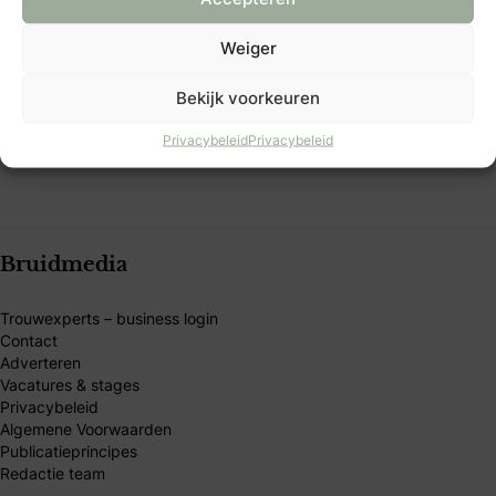
Al 40 jaar dé plek voor bruidsparen die hun trouwdag
persoonlijk willen maken. Vind inspiratie, tips en
Weiger
betrouwbare trouwexperts op één platform. Word B&B
Bekijk voorkeuren
Club-member en ontdek exclusieve voordelen, kortingen
en handige tools.
Privacybeleid
Privacybeleid
Bruidmedia
Trouwexperts – business login
Contact
Adverteren
Vacatures & stages
Privacybeleid
Algemene Voorwaarden
Publicatieprincipes
Redactie team