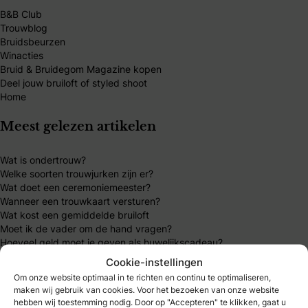
B&B Club
Trouwblog
Bruidsbeurzen
Winacties
Bruid & Bruidegom Magazine kopen
Deel jouw bruiloft of styled shoot
Home
Meest gelezen artikelen
Wat is ondertrouw?
Welke soorten trouwjurken zijn er?
Wat doet een ceremoniemeester?
Wanneer een trouwkaart versturen?
Wat kost een gemiddelde bruiloft
Moet ik de vader om de hand vragen?
Hoeveel geld moet je geven als huwelijkscadeau?
Cookie-instellingen
Mijn B&B Club
Om onze website optimaal in te richten en continu te optimaliseren,
maken wij gebruik van cookies. Voor het bezoeken van onze website
hebben wij toestemming nodig. Door op "Accepteren" te klikken, gaat u
B&B Club – inloggen