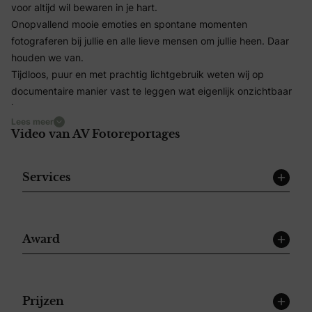
voor altijd wil bewaren in je hart.
Onopvallend mooie emoties en spontane momenten
fotograferen bij jullie en alle lieve mensen om jullie heen. Daar
houden we van.
Tijdloos, puur en met prachtig lichtgebruik weten wij op
documentaire manier vast te leggen wat eigenlijk onzichtbaar
is.
Lees meer
Wij, Axel & Vivian van AV Fotoreportages, weten als geen ander
Video van AV Fotoreportages
hoe belangrijk het is om bijzondere liefdevolle momenten in je
leven op een creatieve en unieke manier vast te pakken om
nooit meer los te laten. Vol passie en met een eigen(wijze) blik
Services
vol vertrouwen maar vooral… écht!
Let’s meet each other?
Wij kunnen niet wachten om jullie te
Award
ontmoeten en jullie trouwdag onvergetelijk te maken! Als jullie
geïnspireerd zijn door onze journalistieke benadering van
bruidsfotografie en graag meer willen weten, neem dan gerust
contact met ons op. We staan klaar om jullie te helpen en al
Prijzen
jullie vragen te beantwoorden. Samen kunnen we jullie