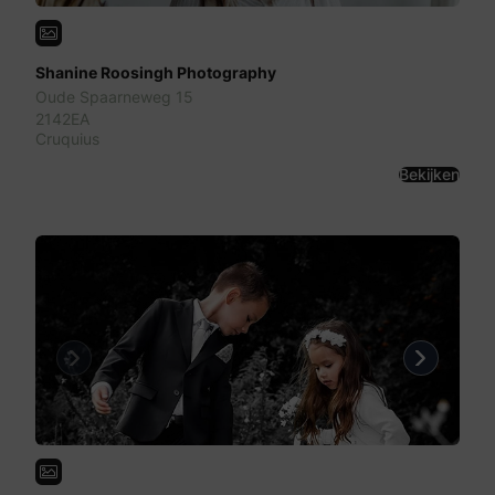
Shanine Roosingh Photography
Oude Spaarneweg 15
2142EA
Cruquius
Bekijken
Previous
Next