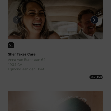
Previous
Next
Sher Takes Care
Anna van Burenlaan 62
1934 GV
Egmond aan den Hoef
Bekijken