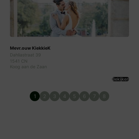
Mevr.ouw KiekkieK
Dahliastraat 39
1541 CN
Koog aan de Zaan
Bekijken
1
2
3
4
5
6
7
8