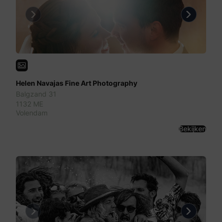
Previous
Next
Helen Navajas Fine Art Photography
Balgzand 31
1132 ME
Volendam
Bekijken
Previous
Next