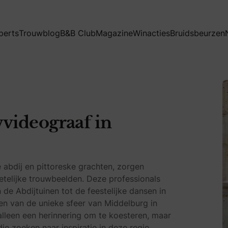
perts
Trouwblog
B&B Club
Magazine
Winacties
Bruidsbeurzen
videograaf in
 abdij en pittoreske grachten, zorgen
etelijke trouwbeelden. Deze professionals
 de Abdijtuinen tot de feestelijke dansen in
n van de unieke sfeer van Middelburg in
t alleen een herinnering om te koesteren, maar
e zoeken naar inspiratie in deze regio.