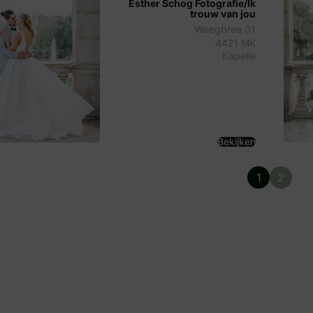
Esther Schog Fotografie/Ik
trouw van jou
Weegbree 31
4421 MK
Kapelle
Bekijken
1
2