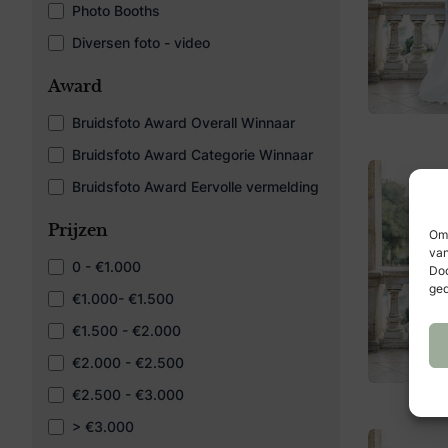
Photo Booths
Diversen foto - video
Award
Bruidsfoto Award Overall Winnaar
Bruidsfoto Award Categorie Winnaar
Bruidsfoto Award Eervolle vermelding
Prijzen
Om 
van
0 - €1.000
Doo
ged
€1.000- €1.500
€1.500 - €2.000
€2.000 - €2.500
€2.500 - €3.000
> €3.000