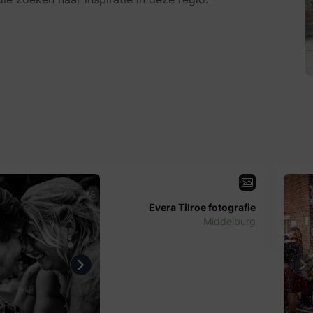
Evera Tilroe fotografie
Middelburg
us
Next
Pr