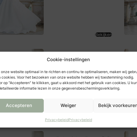
Bekijken
Co Coppoolse Fotografie
Cookie-instellingen
J. Evertsenstraat 15
4461 XN
onze website optimaal in te richten en continu te optimaliseren, maken wij gebr
Goes
 cookies. Voor het bezoeken van onze website hebben wij toestemming nodig.
r op "Accepteren" te klikken, gaat u akkoord met het gebruik van cookies. U ku
etailleerde informatie lezen in onze gegevensbeschermingsverklaring.
Accepteren
Weiger
Bekijk voorkeure
Bekijken
Privacybeleid
Privacybeleid