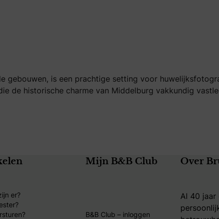
le gebouwen, is een prachtige setting voor huwelijksfotogr
ie de historische charme van Middelburg vakkundig vastlegg
kelen
Mijn B&B Club
Over Br
ijn er?
Al 40 jaar
ester?
persoonlij
rsturen?
B&B Club – inloggen