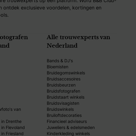
re trouwexperts op één platform. Word B&B Club-
 ontdek exclusieve voordelen, kortingen en
ols.
fotografen
Alle trouwexperts van
and
Nederland
Bands & DJ's
Bloemisten
Bruidegomswinkels
Bruidsaccesoires
Bruidsbeurzen
Bruidsfotografen
Bruidstaart winkels
Bruidsvisagisten
wfoto's van
Bruidswinkels
Bruiloftdecoraties
 in Drenthe
Financieel adviseurs
 in Flevoland
Juweliers & edelsmeden
in Friesland
Kinderkleding winkels