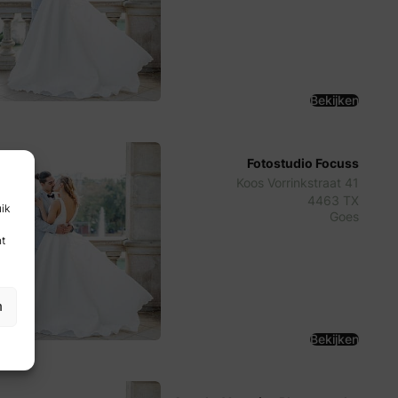
Bekijken
Fotostudio Focuss
Koos Vorrinkstraat 41
4463 TX
uik
Goes
nt
n
Bekijken