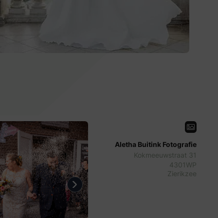
Aletha Buitink Fotografie
Kokmeeuwstraat 31
4301WP
Zierikzee
evious
Next