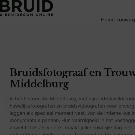
Bruidsfotograaf en Trouwvideograaf in Middelburg
Home
Trouwex
Bruidsfotograaf en Trouw
Middelburg
In het historische Middelburg, met zijn indrukwekkende
huwelijksfotografen en bruidsvideografen voor onverg
leggen elk speciaal moment vast, van de intieme kus in
monumentale panden. Hun vaardigheid in het vastlegge
zowel foto’s als video’s, maakt jullie huwelijksdag nie
ook optimaal vindbaar voor toekomstige bruidsparen di