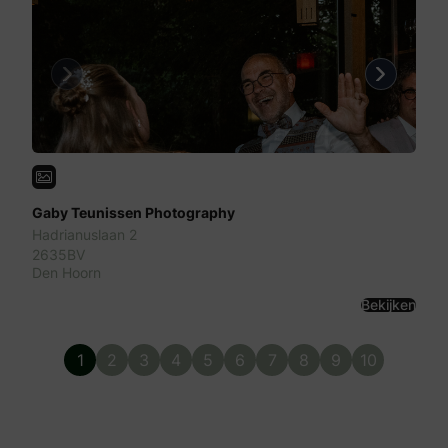
Previous
Next
Gaby Teunissen Photography
Hadrianuslaan 2
2635BV
Den Hoorn
Bekijken
1
2
3
4
5
6
7
8
9
10