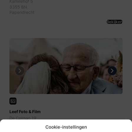
Kamillehof 5
3355 BN
Papendrecht
Bekijken
Previous
Next
Leef Foto & Film
De Colman 19
2291 JK
Cookie-instellingen
Wateringen