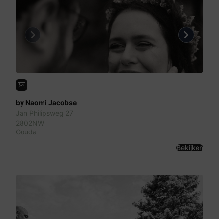
Previous
Next
by Naomi Jacobse
Jan Philipsweg 27
2802NW
Gouda
Bekijken