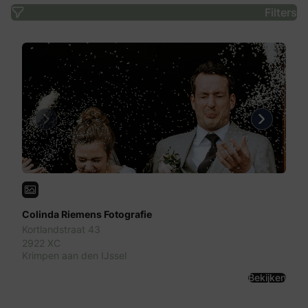
Filters
Previous
Next
Colinda Riemens Fotografie
Kortlandstraat 43
2922 XC
Krimpen aan den IJssel
Bekijken