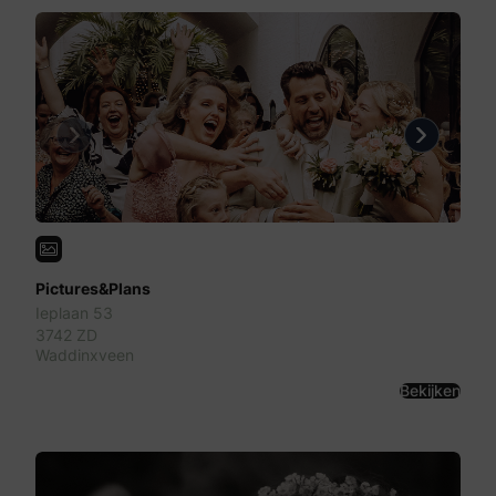
Previous
Next
Pictures&Plans
Ieplaan 53
3742 ZD
Waddinxveen
Bekijken