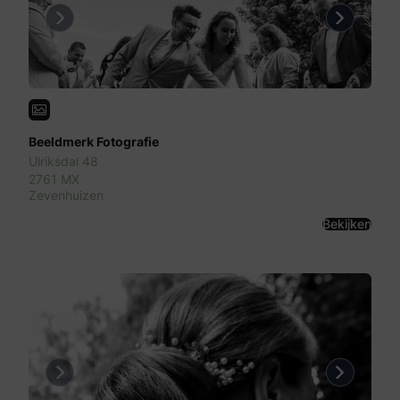
Previous
Next
Beeldmerk Fotografie
Ulriksdal 48
2761 MX
Zevenhuizen
Bekijken
Previous
Next