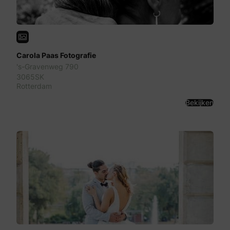
Carola Paas Fotografie
's-Gravenweg 790
3065SK
Rotterdam
Bekijken