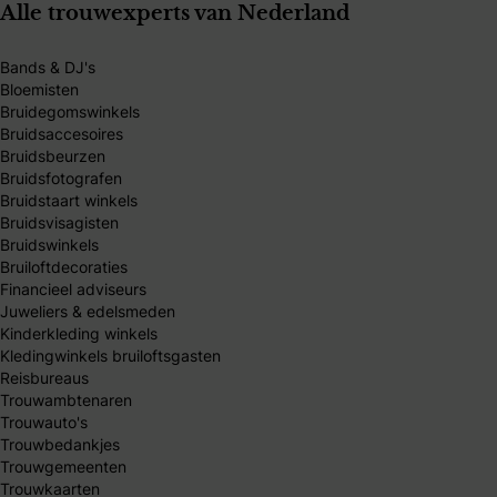
Alle trouwexperts van Nederland
Bands & DJ's
Bloemisten
Bruidegomswinkels
Bruidsaccesoires
Bruidsbeurzen
Bruidsfotografen
Bruidstaart winkels
Bruidsvisagisten
Bruidswinkels
Bruiloftdecoraties
Financieel adviseurs
Juweliers & edelsmeden
Kinderkleding winkels
Kledingwinkels bruiloftsgasten
Reisbureaus
Trouwambtenaren
Trouwauto's
Trouwbedankjes
Trouwgemeenten
Trouwkaarten