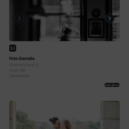
Previous
Next
Foto Danielle
Averhofstraat 4
7591 GR
Denekamp
Bekijken