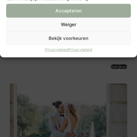
Accepteren
Weiger
Marieke Lubbers Fotografie
Bekijk voorkeuren
Kupersweg 2X
7541 AL
Privacybeleid
Privacybeleid
Wierden
Bekijken