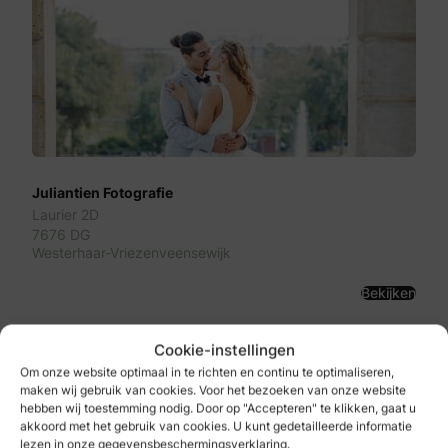
Juliantien Fotografie
Laurier 2D
7676 DG
Westerhaar-Vriezenveensewijk
Bekijken
Cookie-instellingen
Om onze website optimaal in te richten en continu te optimaliseren,
maken wij gebruik van cookies. Voor het bezoeken van onze website
hebben wij toestemming nodig. Door op "Accepteren" te klikken, gaat u
akkoord met het gebruik van cookies. U kunt gedetailleerde informatie
lezen in onze gegevensbeschermingsverklaring.