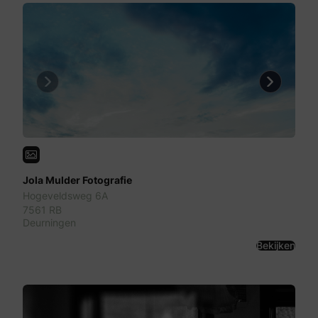
Previous
Next
Jola Mulder Fotografie
Hogeveldsweg 6A
7561 RB
Deurningen
Bekijken