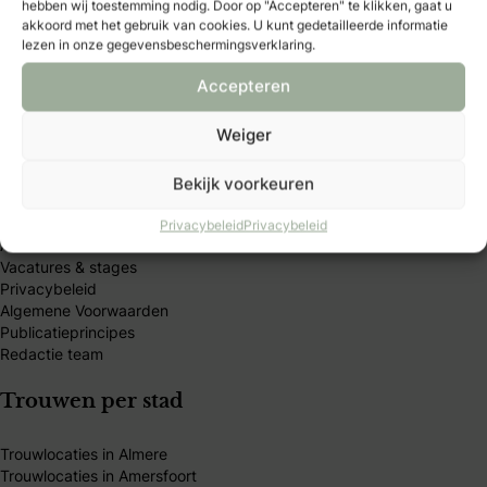
hebben wij toestemming nodig. Door op "Accepteren" te klikken, gaat u
en handige tools.
akkoord met het gebruik van cookies. U kunt gedetailleerde informatie
lezen in onze gegevensbeschermingsverklaring.
Accepteren
Weiger
Bruidmedia
Bekijk voorkeuren
Trouwexperts – business login
Contact
Privacybeleid
Privacybeleid
Adverteren
Vacatures & stages
Privacybeleid
Algemene Voorwaarden
Publicatieprincipes
Redactie team
Trouwen per stad
Trouwlocaties in Almere
Trouwlocaties in Amersfoort