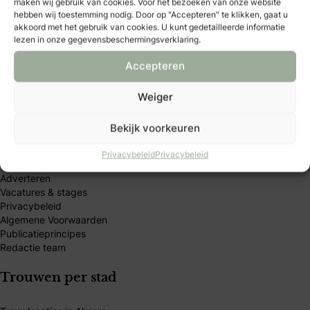
maken wij gebruik van cookies. Voor het bezoeken van onze website
Club-member en ontdek exclusieve voordelen, kortingen
hebben wij toestemming nodig. Door op "Accepteren" te klikken, gaat u
akkoord met het gebruik van cookies. U kunt gedetailleerde informatie
en handige tools.
lezen in onze gegevensbeschermingsverklaring.
Accepteren
Weiger
Bruidmedia
Bekijk voorkeuren
Trouwexperts – business login
Privacybeleid
Privacybeleid
Contact
Adverteren
Vacatures & stages
Privacybeleid
Algemene Voorwaarden
Publicatieprincipes
Redactie team
Trouwen per stad