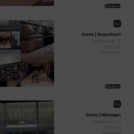
Bekijken
Gents | Amersfoort
Langestraat 71
3811 AC
Amersfoort
Bekijken
Gents | Nijmegen
Molenstraat 56
6511 HG
Nijmegen