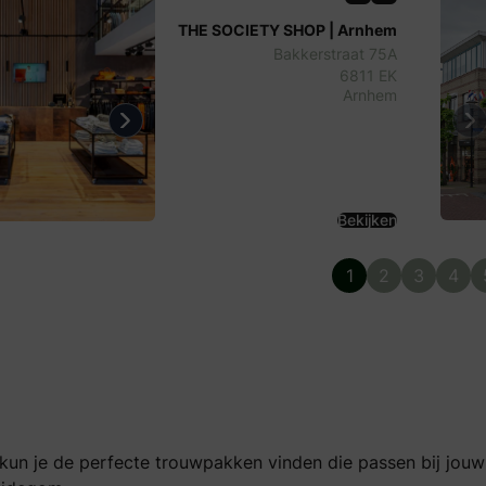
THE SOCIETY SHOP | Arnhem
Bakkerstraat 75A
6811 EK
Arnhem
us
Next
Pr
Bekijken
1
2
3
4
kun je de perfecte trouwpakken vinden die passen bij jouw