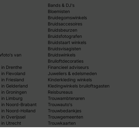
Bands & DJ's
Bloemisten
Bruidegomswinkels
Bruidsaccesoires
Bruidsbeurzen
Bruidsfotografen
Bruidstaart winkels
Bruidsvisagisten
wfoto's van
Bruidswinkels
Bruiloftdecoraties
 in Drenthe
Financieel adviseurs
 in Flevoland
Juweliers & edelsmeden
in Friesland
Kinderkleding winkels
 in Gelderland
Kledingwinkels bruiloftsgasten
 in Groningen
Reisbureaus
 in Limburg
Trouwambtenaren
 in Noord-Brabant
Trouwauto's
 in Noord-Holland
Trouwbedankjes
in Overijssel
Trouwgemeenten
 in Utrecht
Trouwkaarten
 in Zeeland
Trouwlocaties
 in Zuid-Holland
Weddingplanners