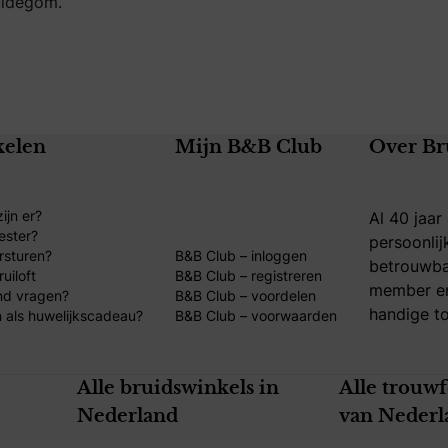
uidegom.
kelen
Mijn B&B Club
Over Br
ijn er?
Al 40 jaar
ester?
persoonlij
rsturen?
B&B Club – inloggen
betrouwba
uiloft
B&B Club – registreren
member en
nd vragen?
B&B Club – voordelen
handige to
 als huwelijkscadeau?
B&B Club – voorwaarden
Alle bruidswinkels in
Alle trouw
Nederland
van Nederl