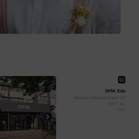
OFM. Ede
Nieuwe Stationsstraat 36
6711 AG
Ede
evious
Next