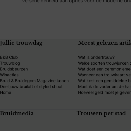
verscheidenheid aan opties voor de moderne br
Jullie trouwdag
Meest gelezen arti
B&B Club
Wat is ondertrouw?
Trouwblog
Welke soorten trouwjurken z
Bruidsbeurzen
Wat doet een ceremonieme
Winacties
Wanneer een trouwkaart ve
Bruid & Bruidegom Magazine kopen
Wat kost een gemiddelde br
Deel jouw bruiloft of styled shoot
Moet ik de vader om de ha
Home
Hoeveel geld moet je geven
Bruidmedia
Trouwen per stad