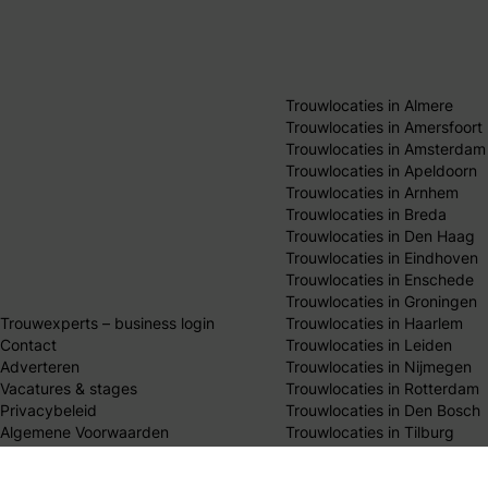
Trouwlocaties in Almere
Trouwlocaties in Amersfoort
Trouwlocaties in Amsterdam
Trouwlocaties in Apeldoorn
Trouwlocaties in Arnhem
Trouwlocaties in Breda
Trouwlocaties in Den Haag
Trouwlocaties in Eindhoven
Trouwlocaties in Enschede
Trouwlocaties in Groningen
Trouwexperts – business login
Trouwlocaties in Haarlem
Contact
Trouwlocaties in Leiden
Adverteren
Trouwlocaties in Nijmegen
Vacatures & stages
Trouwlocaties in Rotterdam
Privacybeleid
Trouwlocaties in Den Bosch
Algemene Voorwaarden
Trouwlocaties in Tilburg
Publicatieprincipes
Trouwlocaties in Utrecht
Redactie team
Trouwlocaties in Zwolle