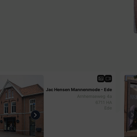
Jac Hensen Mannenmode - Ede
Arnhemseweg 4a
6711 HA
Ede
us
Next
Pr