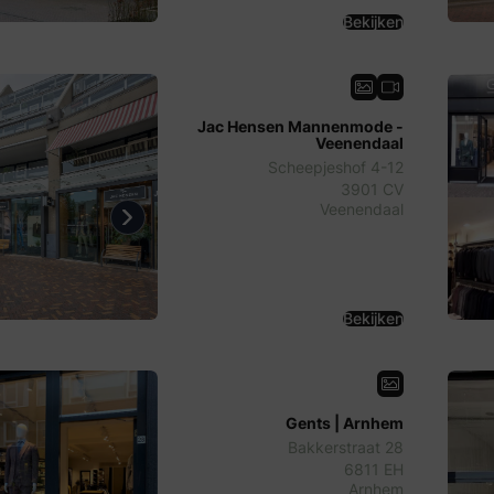
Bekijken
Jac Hensen Mannenmode -
Veenendaal
Scheepjeshof 4-12
3901 CV
Veenendaal
us
Next
Bekijken
Gents | Arnhem
Bakkerstraat 28
6811 EH
Arnhem