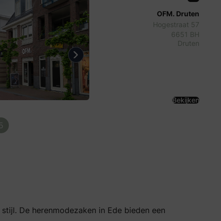
OFM. Druten
Hogestraat 57
6651 BH
Druten
evious
Next
Bekijken
5
 stijl. De herenmodezaken in Ede bieden een