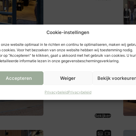
Cookie-instellingen
Bekijken
onze website optimaal in te richten en continu te optimaliseren, maken wij gebr
 cookies. Voor het bezoeken van onze website hebben wij toestemming nodig.
r op "Accepteren" te klikken, gaat u akkoord met het gebruik van cookies. U ku
etailleerde informatie lezen in onze gegevensbeschermingsverklaring.
Jac Hensen Mannenmode -
Amersfoort
Langestraat 114
Accepteren
Weiger
Bekijk voorkeure
3811 AK
Amersfoort
us
Next
Pr
Privacybeleid
Privacybeleid
Bekijken