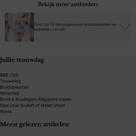
Bekijk meer aanbieders
Gouden Hen zorgt voor een onvergetelijke beleving op jullie
grote dag. Laat je verrassen door de kracht van creativiteit en
maatwerk van dé bloemist voor bruiloften.
Over Lijn 10 Natuurgetrouwe bruidsboeketten en
boeketten van vilt
Jullie trouwdag
B&B Club
Trouwblog
Bruidsbeurzen
Winacties
Bruid & Bruidegom Magazine kopen
Deel jouw bruiloft of styled shoot
Home
Meest gelezen artikelen