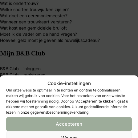
Wat is ondertrouw?
Welke soorten trouwjurken zijn er?
Wat doet een ceremoniemeester?
Wanneer een trouwkaart versturen?
Wat kost een gemiddelde bruiloft
Moet ik de vader om de hand vragen?
Hoeveel geld moet je geven als huwelijkscadeau?
Mijn B&B Club
B&B Club – inloggen
B&B Club – registreren
B&B Club – voordelen
Cookie-instellingen
B&B Club – voorwaarden
Om onze website optimaal in te richten en continu te optimaliseren,
maken wij gebruik van cookies. Voor het bezoeken van onze website
Over Bruid & Bruidegom
hebben wij toestemming nodig. Door op "Accepteren" te klikken, gaat u
akkoord met het gebruik van cookies. U kunt gedetailleerde informatie
lezen in onze gegevensbeschermingsverklaring.
Al 40 jaar dé plek voor bruidsparen die hun trouwdag
persoonlijk willen maken. Vind inspiratie, tips en
Accepteren
betrouwbare trouwexperts op één platform. Word B&B
Weiger