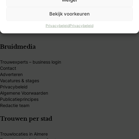
Club-member en ontdek exclusieve voordelen, kortingen
en handige tools.
Bekijk voorkeuren
Privacybeleid
Privacybeleid
Bruidmedia
Trouwexperts – business login
Contact
Adverteren
Vacatures & stages
Privacybeleid
Algemene Voorwaarden
Publicatieprincipes
Redactie team
Trouwen per stad
Trouwlocaties in Almere