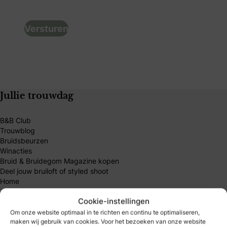
titel
(Vereist)
Jullie trouwdag
B&B Club
Trouwblog
Bruidsbeurzen
Winacties
Bruid & Bruidegom Magazine kopen
Deel jouw bruiloft of styled shoot
Home
Cookie-instellingen
Meest gelezen artikelen
Om onze website optimaal in te richten en continu te optimaliseren,
maken wij gebruik van cookies. Voor het bezoeken van onze website