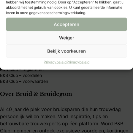
Wat is ondertrouw?
hebben wij toestemming nodig. Door op "Accepteren" te klikken, gaat u
Welke soorten trouwjurken zijn er?
akkoord met het gebruik van cookies. U kunt gedetailleerde informatie
Wat doet een ceremoniemeester?
lezen in onze gegevensbeschermingsverklaring.
Wanneer een trouwkaart versturen?
Accepteren
Wat kost een gemiddelde bruiloft
Moet ik de vader om de hand vragen?
Hoeveel geld moet je geven als huwelijkscadeau?
Weiger
Mijn B&B Club
Bekijk voorkeuren
Privacybeleid
Privacybeleid
B&B Club – inloggen
B&B Club – registreren
B&B Club – voordelen
B&B Club – voorwaarden
Over Bruid & Bruidegom
Al 40 jaar dé plek voor bruidsparen die hun trouwdag
persoonlijk willen maken. Vind inspiratie, tips en
betrouwbare trouwexperts op één platform. Word B&B
Club-member en ontdek exclusieve voordelen, kortingen