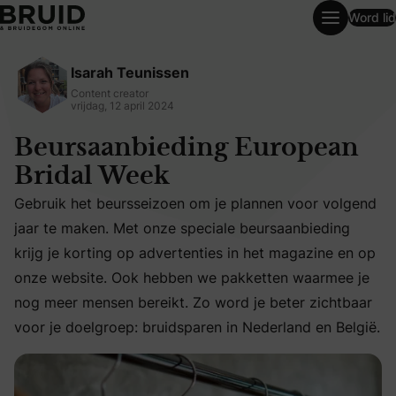
Word lid
Beursaanbieding European Bridal Week
Isarah Teunissen
Content creator
vrijdag, 12 april 2024
Beursaanbieding European
Bridal Week
Gebruik het beursseizoen om je plannen voor volgend
jaar te maken. Met onze speciale beursaanbieding
Gebruik het beursseizoen om je plannen voor volgend jaa
krijg je korting op advertenties in het magazine en op
onze website. Ook hebben we pakketten waarmee je
nog meer mensen bereikt. Zo word je beter zichtbaar
voor je doelgroep: bruidsparen in Nederland en België.